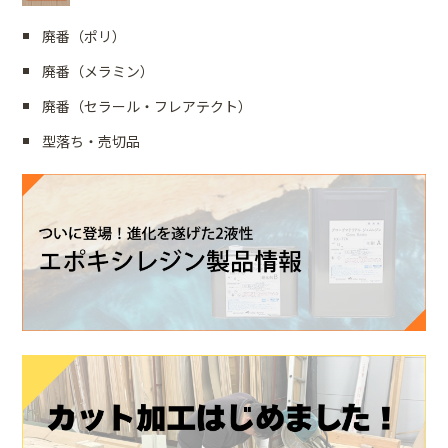
廃番（ポリ）
廃番（メラミン）
廃番（セラール・フレアテクト）
型落ち・売切品