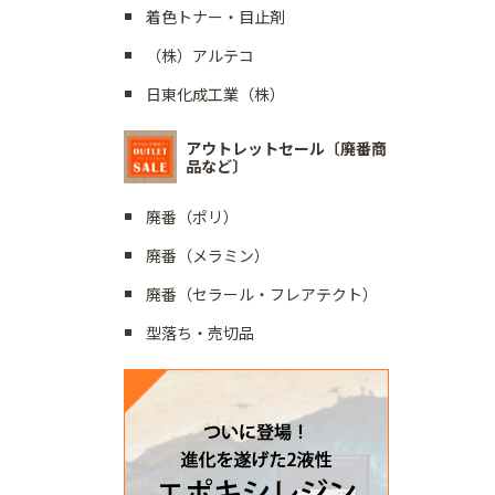
着色トナー・目止剤
（株）アルテコ
日東化成工業（株）
アウトレットセール〔廃番商
品など〕
廃番（ポリ）
廃番（メラミン）
廃番（セラール・フレアテクト）
型落ち・売切品