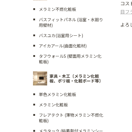
コス
メラミン不燃化粧板
目フ
バスフィットパネル (浴室・水廻り
よろ
用壁材)
バスユカ(浴室用シート)
アイカアール(曲面化粧材)
タフウォールS (壁面用メラミン化
粧板)
家具・木工〔メラミン化粧
板、ポリ板・化粧ボード等〕
単色メラミン化粧板
メラミン化粧板
フレアテクト (薄物メラミン不燃化
粧板)
メラタック (粘着剤付メラミンシー