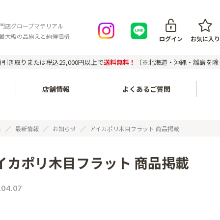
門店グローブマテリアル
最大級の品揃えと納得価格
ログイン
お気に入り
引き取りまたは税込25,000円以上で
送料無料！
（※北海道・沖縄・離島を除
店舗情報
よくあるご質問
会員登録について
ご注文の
内装・壁面〔不燃化粧板セラ
家具・木工〔メラミン化粧
E
最新情報
お知らせ
アイカポリ木目フラット 商品掲載
ール、タフウォール等〕
板、ポリ板・化粧ボード等〕
お支払い方法
対応エリ
イカポリ木目フラット 商品掲載
建築副資材〔接着剤、テー
配送について
エポキシレジン〔エポキシレ
個人宅・
プ、ジョイナー等〕
ジン、着色トナー等〕
配送料について
店頭引き
.04.07
アウトレットセール〔廃番商
返品について
品など〕