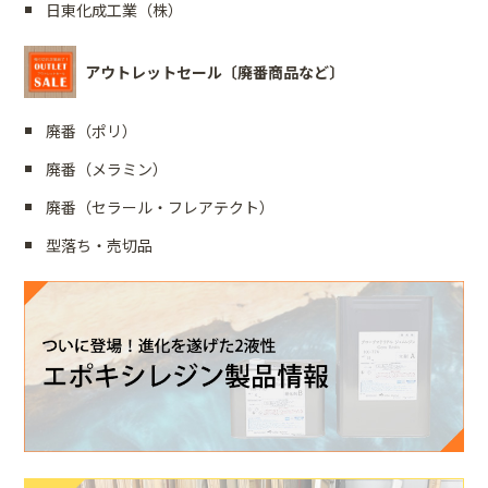
日東化成工業（株）
アウトレットセール〔廃番商品など〕
廃番（ポリ）
廃番（メラミン）
廃番（セラール・フレアテクト）
型落ち・売切品