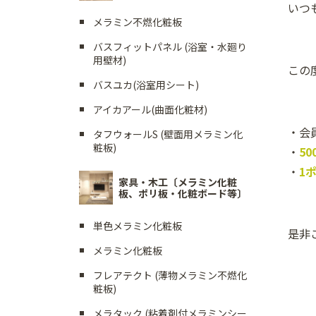
いつ
メラミン不燃化粧板
バスフィットパネル (浴室・水廻り
用壁材)
この
バスユカ(浴室用シート)
アイカアール(曲面化粧材)
・会
タフウォールS (壁面用メラミン化
粧板)
・
5
・
1
家具・木工〔メラミン化粧
板、ポリ板・化粧ボード等〕
単色メラミン化粧板
是非
メラミン化粧板
フレアテクト (薄物メラミン不燃化
粧板)
メラタック (粘着剤付メラミンシー