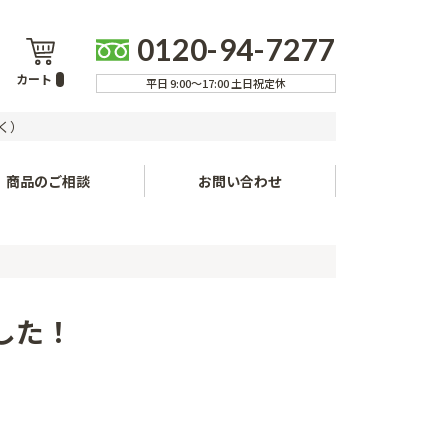
0120-94-7277
カート
平日 9:00～17:00 土日祝定休
く）
商品のご相談
お問い合わせ
流れ
ア
した！
現場配送について
取りについて