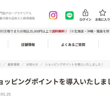
門店グローブマテリアル
最大級の品揃えと納得価格
ログイン
お気に入り
引き取りまたは税込25,000円以上で
送料無料！
（※北海道・沖縄・離島を除
店舗情報
よくあるご質問
会員登録について
ご注文の
内装・壁面〔不燃化粧板セラ
家具・木工〔メラミン化粧
E
最新情報
お知らせ
ショッピングポイントを導入いたしました！
ール、タフウォール等〕
板、ポリ板・化粧ボード等〕
お支払い方法
対応エリ
ョッピングポイントを導入いたしま
建築副資材〔接着剤、テー
配送について
エポキシレジン〔エポキシレ
個人宅・
プ、ジョイナー等〕
ジン、着色トナー等〕
配送料について
店頭引き
.01.21
アウトレットセール〔廃番商
返品について
品など〕