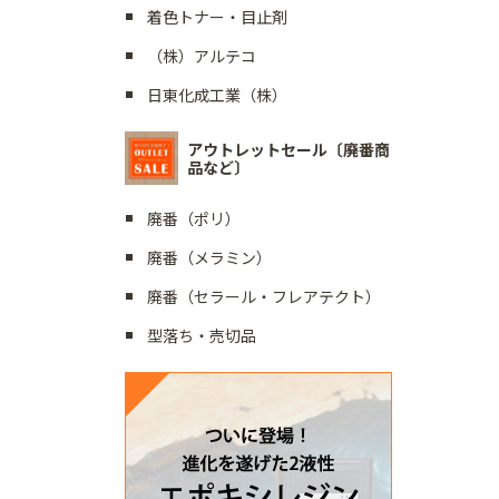
着色トナー・目止剤
（株）アルテコ
日東化成工業（株）
アウトレットセール〔廃番商
品など〕
廃番（ポリ）
廃番（メラミン）
廃番（セラール・フレアテクト）
型落ち・売切品